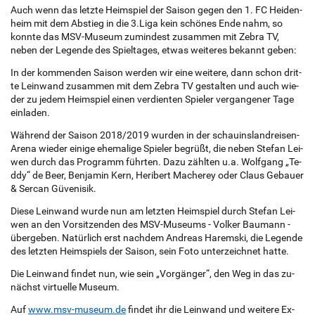
Auch wenn das letz­te Heim­­spiel der Sai­­son gegen den 1. FC Hei­­den­
heim mit dem Ab­stieg in die 3.Liga kein schö­­nes Ende nahm, so
konn­te das MSV-Mu­­se­um zu­­min­­dest zu­­sam­­men mit Zebra TV,
neben der Le­­gen­­de des Spiel­ta­­ges, etwas wei­te­res be­kannt geben:
In der kom­men­den Sai­­son wer­­den wir eine wei­te­­re, dann schon drit­
te Lein­wand zu­­sam­­men mit dem Zebra TV ge­stal­ten und auch wie­
der zu jedem Heim­spiel einen ver­dien­ten Spie­ler ver­gan­ge­ner Tage
ein­la­den.
Wäh­rend der Sai­­son 2018/2019 wur­­den in der schau­ins­­lan­d­rei­­sen-
Arena wie­­der ei­­ni­­ge ehe­­ma­­li­­ge Spie­­ler be­­grüßt, die neben Ste­fan Lei­
wen durch das Pro­­gramm führ­ten. Dazu zähl­ten u.a. Wol­f­­gang „Te­
d­dy“ de Beer, Ben­ja­­min Kern, He­ri­bert Ma­che­rey oder Claus Ge­­bau­er
& Ser­­can Gü­­ve­­ni­­sik.
Diese Lein­wand wurde nun am letz­ten Heim­­spiel durch Ste­fan Lei­
wen an den Vor­­sit­­zen­­den des MSV-Mu­­se­ums - Vol­ker Bau­­mann -
über­­­ge­­ben. Na­tür­­lich erst nach­­dem An­dre­as Ha­rem­­ski, die Le­­gen­­de
des letz­ten Heim­spiels der Sai­­son, sein Foto un­­ter­­zeich­­net hatte.
Die Lein­wand fin­­det nun, wie sein „Vor­­gän­­ger“, den Weg in das zu­­
nächst vir­tu­el­le Mu­­se­um.
Auf
www.msv-mu­se­um.de
fin­­det ihr die Lein­wand und wei­te­re Ex­­