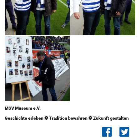
MSV Mu­­­­­­­­­­­­­­­­­­­­­­se­um e.V.
Ge­­­­­­­­­­­­­­­­­­­­­­schich­te er­le­­­­­­­­­­­­­­­­­­­­­­ben ⚽ Tra­­­­­­­­­­­­­­­­­­­­­­di­ti­on be­­­­­­­­­­­­­­­­­­­­­­wah­ren ⚽ Zu­­­­­­­­­­­­­­­­­­­­­­kunft ge­­­­­­­­­­­­­­­­­­­­­­stal­ten