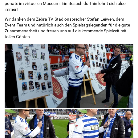
po­na­te im vir­tu­el­len Mu­­se­um. Ein Be­such dort­hin lohnt sich also
immer!
Wir dan­ken dem Zebra TV, Sta­di­on­spre­cher Ste­fan Lei­wen, dem
Event-Team und na­tür­lich auch den Spiel­tags­le­gen­den für die gute
Zu­­sam­­men­ar­­beit und freu­en uns auf die kom­men­de Spiel­zeit mit
tol­len Gäs­ten