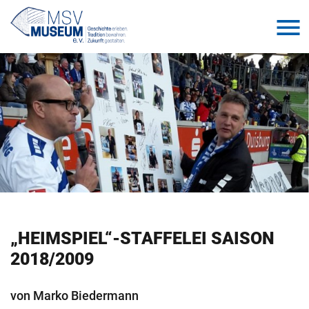
„HEIM­­­SPIEL“-STAF­­­FE­LEI SAI­­­SON
2018/2009
von Marko Bie­der­mann