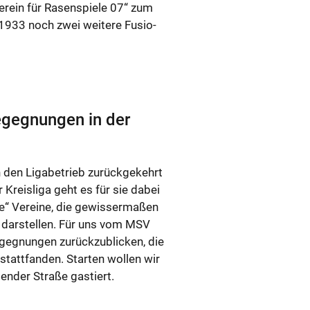
­rein für Ra­sen­spie­le 07“ zum
s 1933 noch zwei wei­te­re Fu­sio­
­geg­nun­gen in der
n Li­ga­be­trieb zu­rück­ge­kehrt
Kreis­li­ga geht es für sie dabei
“ Verei­ne, die ge­wis­ser­ma­ßen
as dar­stel­len. Für uns vom MSV
eg­nun­gen zu­rück­zu­bli­cken, die
tatt­fan­den. Star­ten wol­len wir
n­der Stra­ße gas­tiert.