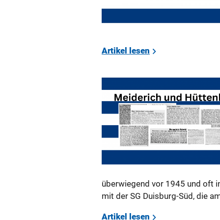
Artikel lesen
über­wie­gend vor 1945 und oft in d
mit der SG Duis­burg-Süd, die am h
Artikel lesen