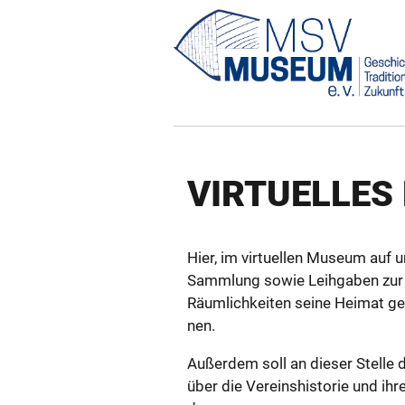
VIR­TU­EL­LE
Hier, im vir­tu­el­len Mu­se­um au
Samm­lung sowie Leih­ga­ben zur 
Räum­lich­kei­ten seine Hei­mat ge­
nen.
Au­ßer­dem soll an die­ser Stel­le
über die Ver­eins­his­to­rie und ih