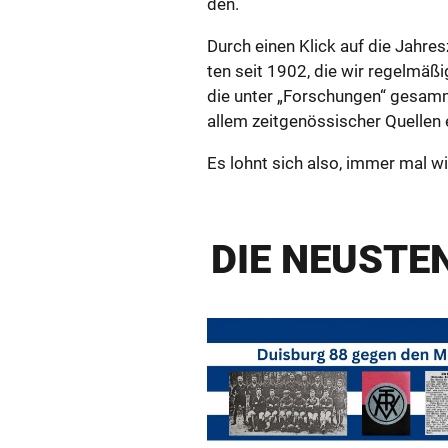
den.
Durch einen Klick auf die Jah­res
ten seit 1902, die wir re­gel­mä­ßig
die unter „For­schun­gen“ ge­sam­m
allem zeit­ge­nös­si­scher Quel­len e
Es lohnt sich also, immer mal wie
DIE NEUS­TEN