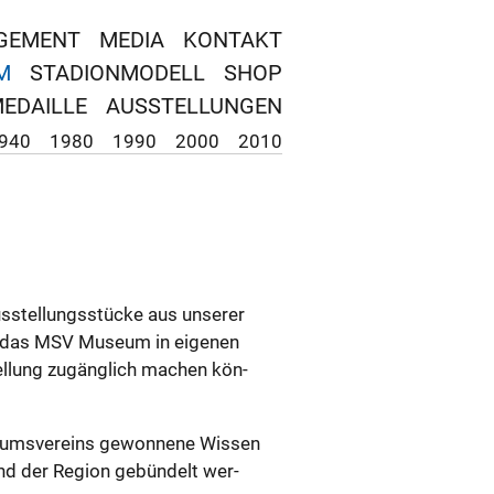
GEMENT
MEDIA
KONTAKT
M
STADIONMODELL
SHOP
MEDAILLE
AUSSTELLUNGEN
940
1980
1990
2000
2010
­s­tel­lungs­stücke aus un­se­rer
 das MSV Mu­se­um in ei­ge­nen
el­lung zu­gäng­lich ma­chen kön­
e­ums­ver­eins ge­won­ne­ne Wis­sen
nd der Re­gi­on ge­bün­delt wer­