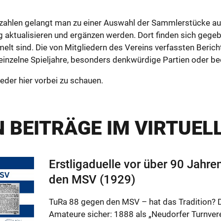
­zah­len ge­langt man zu einer Aus­wahl der Samm­ler­stücke au
 ak­tua­li­sie­ren und er­gän­zen wer­den. Dort fin­den sich ge­ge­b
elt sind. Die von Mit­glie­dern des Ver­eins ver­fass­ten Be­rich
in­zel­ne Spiel­jah­re, be­son­ders denk­wür­di­ge Par­ti­en oder be­
­der hier vor­bei zu schau­en.
 BEI­TRÄ­GE IM VIR­TU­EL
Erst­li­ga­du­el­le vor über 90 Jah­
den MSV (1929)
TuRa 88 gegen den MSV – hat das Tra­di­ti­on? Der
Ama­teu­re si­cher: 1888 als „Neu­dor­fer Turn­ver­