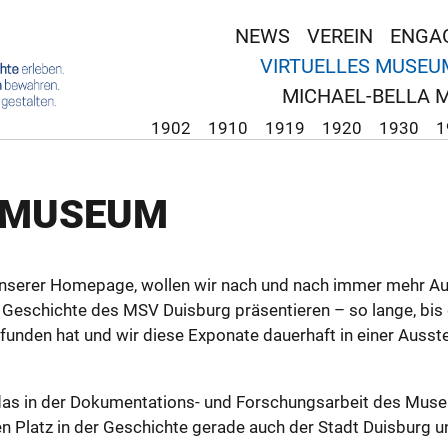
NEWS
VEREIN
ENGA
VIRTUELLES MUSEU
MICHAEL-BELLA 
1902
1910
1919
1920
1930
1
S MU­SE­UM
f un­se­rer Ho­me­pa­ge, wol­len wir nach und nach immer mehr Aus
Ge­schich­te des MSV Duis­burg prä­sen­tie­ren – so lange, bis
fun­den hat und wir diese Ex­po­na­te dau­er­haft in einer Aus­s­t
 das in der Do­ku­men­ta­ti­ons- und For­schungs­ar­beit des Mu­s
ren Platz in der Ge­schich­te ge­ra­de auch der Stadt Duis­burg u