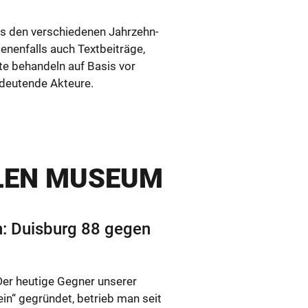
s den ver­schie­de­nen Jahr­zehn­
e­nen­falls auch Text­bei­trä­ge,
­te be­han­deln auf Basis vor
deu­ten­de Ak­teu­re.
­LEN MU­SE­UM
ren: Duis­burg 88 gegen
 heu­ti­ge Geg­ner un­se­rer
ein“ ge­grün­det, be­trieb man seit