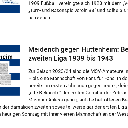
1909 Fuß­ball, ver­ei­nig­te sich 1920 mit dem „Ve
„Turn- und Ra­sen­spiel­ver­ein 88“ und soll­te bi
nen sehen.
Mei­de­rich gegen Hüt­ten­heim: Be
zwei­ten Liga 1939 bis 1943
Zur Sai­son 2023/24 sind die MSV-Ama­teu­re in de
– als eine Mann­schaft von Fans für Fans. In der 
be­reits im ers­ten Jahr auch gegen heute „klei­ne
„alte Be­kann­te“ der ers­ten Gar­ni­tur der Ze­br
Mu­se­um An­lass genug, auf die be­trof­fe­nen Be­g
er da­ma­li­gen zwei­ten sowie teil­wei­se gar der ers­ten Liga s
eu­ti­gen Sonn­tag mit ihrer vier­ten Mann­schaft an der Wes­te