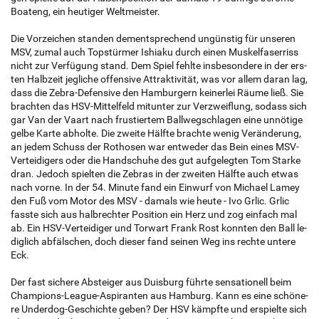
Boa­teng, ein heu­ti­ger Welt­meis­ter.
Die Vor­zei­chen stan­den dement­spre­chend un­güns­tig für un­se­ren
MSV, zumal auch Top­stür­mer Is­hia­ku durch einen Mus­kel­fa­ser­riss
nicht zur Ver­fü­gung stand. Dem Spiel fehl­te ins­be­son­de­re in der ers­
ten Halb­zeit jeg­li­che of­fen­si­ve At­trak­ti­vi­tät, was vor allem daran lag,
dass die Zebra-De­fen­si­ve den Ham­bur­gern kei­ner­lei Räume ließ. Sie
brach­ten das HSV-Mit­tel­feld mit­un­ter zur Verzweif­lung, so­dass sich
gar Van der Vaart nach frus­tier­tem Ball­weg­schla­gen eine un­nö­ti­ge
gelbe Karte ab­hol­te. Die zwei­te Hälf­te brach­te wenig Ver­än­de­rung,
an jedem Schuss der Ro­tho­sen war ent­we­der das Bein eines MSV-
Ver­tei­di­gers oder die Hand­schu­he des gut auf­ge­leg­ten Tom Star­ke
dran. Je­doch spiel­ten die Ze­bras in der zwei­ten Hälf­te auch etwas
nach vorne. In der 54. Mi­nu­te fand ein Ein­wurf von Mi­cha­el Lamey
den Fuß vom Motor des MSV - da­mals wie heute - Ivo Grlic. Grlic
fass­te sich aus halb­rech­ter Po­si­ti­on ein Herz und zog ein­fach mal
ab. Ein HSV-Ver­tei­di­ger und Tor­wart Frank Rost konn­ten den Ball le­
dig­lich ab­fäl­schen, doch die­ser fand sei­nen Weg ins rech­te un­te­re
Eck.
Der fast si­che­re Ab­stei­ger aus Duis­burg führ­te sen­sa­tio­nell beim
Cham­pi­ons-League-Aspi­ran­ten aus Ham­burg. Kann es eine schö­ne­
re Un­der­dog-Ge­schich­te geben? Der HSV kämpf­te und er­spiel­te sich