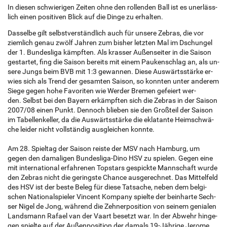
In die­sen schwie­ri­gen Zei­ten ohne den rol­len­den Ball ist es un­er­läss­
lich einen po­si­ti­ven Blick auf die Dinge zu er­hal­ten.
Das­sel­be gilt selbst­ver­ständ­lich auch für un­se­re Ze­bras, die vor
ziem­lich genau zwölf Jah­ren zum bis­her letz­ten Mal im Dschun­gel
der 1. Bun­des­li­ga kämpf­ten. Als kras­ser Au­ßen­sei­ter in die Sai­son
ge­st­ar­tet, fing die Sai­son be­reits mit einem Pau­ken­schlag an, als un­
se­re Jungs beim BVB mit 1:3 ge­wan­nen. Diese Aus­wärts­stär­ke er­
wies sich als Trend der ge­sam­ten Sai­son, so konn­ten unter an­de­rem
Siege gegen hohe Fa­vo­ri­ten wie Wer­der Bre­men ge­fei­ert wer­
den. Selbst bei den Bay­ern er­kämpf­ten sich die Ze­bras in der Sai­son
2007/08 einen Punkt. Den­noch blie­ben sie den Groß­teil der Sai­son
im Ta­bel­len­kel­ler, da die Aus­wärts­stär­ke die ekla­tan­te Heim­schwä­
che lei­der nicht voll­stän­dig aus­glei­chen konn­te.
Am 28. Spiel­tag der Sai­son reis­te der MSV nach Ham­burg, um
gegen den da­ma­li­gen Bun­des­li­ga-Dino HSV zu spie­len. Gegen eine
mit in­ter­na­tio­nal er­fah­re­nen Top­stars ge­spick­te Mann­schaft wurde
den Ze­bras nicht die ge­rings­te Chan­ce aus­ge­rech­net. Das Mit­tel­feld
des HSV ist der beste Beleg für diese Tat­sa­che, neben dem bel­gi­
schen Na­tio­nal­spie­ler Vin­cent Kom­pa­ny spiel­te der bein­har­te Sech­
ser Nigel de Jong, wäh­rend die Zeh­ner­po­si­ti­on von sei­nem ge­nia­len
Lands­mann Rafa­el van der Vaart be­setzt war. In der Ab­wehr hin­ge­
gen spiel­te auf der Au­ßen­po­si­ti­on der da­mals 19-Jäh­ri­ge Je­ro­me