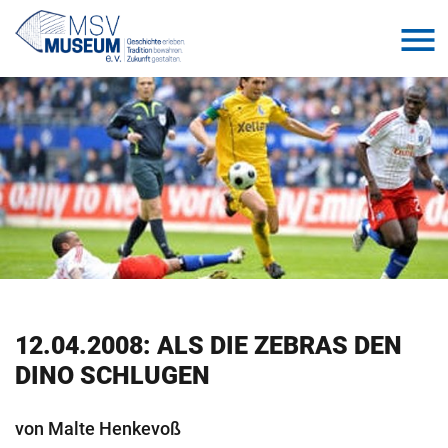
12.04.2008: ALS DIE ZE­BRAS DEN
DINO SCHLU­GEN
von Malte Hen­ke­voß