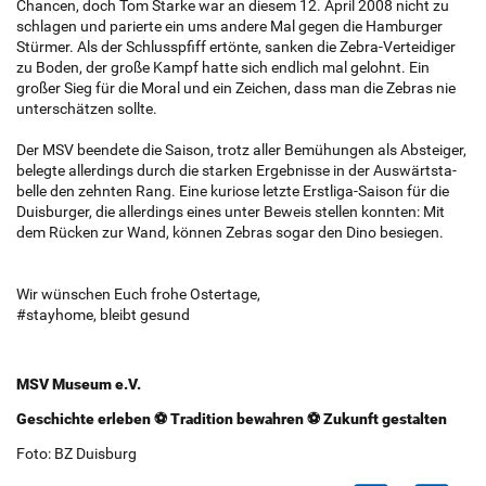
Chan­cen, doch Tom Star­ke war an die­sem 12. April 2008 nicht zu
schla­gen und pa­rier­te ein ums an­de­re Mal gegen die Ham­bur­ger
Stür­mer. Als der Schluss­pfiff er­tön­te, san­ken die Zebra-Ver­tei­di­ger
zu Boden, der große Kampf hatte sich end­lich mal ge­lohnt. Ein
großer Sieg für die Moral und ein Zei­chen, dass man die Ze­bras nie
un­ter­schät­zen soll­te.
Der MSV be­en­de­te die Sai­son, trotz aller Be­mü­hun­gen als Ab­stei­ger,
be­leg­te al­ler­dings durch die star­ken Er­geb­nis­se in der Aus­wärts­ta­
bel­le den zehn­ten Rang. Eine ku­rio­se letz­te Erst­li­ga-Sai­son für die
Duis­bur­ger, die al­ler­dings eines unter Be­weis stel­len konn­ten: Mit
dem Rücken zur Wand, kön­nen Ze­bras sogar den Dino be­sie­gen.
Wir wün­schen Euch frohe Os­ter­ta­ge,
#stay­ho­me, bleibt ge­sund
MSV Mu­­­­­­­­­­­­­­­­­­­­­­­­­­­­­­­­­­se­um e.V.
Ge­­­­­­­­­­­­­­­­­­­­­­­­­­­­­­­­­­schich­te er­le­­­­­­­­­­­­­­­­­­­­­­­­­­­­­­­­­­ben ⚽ Tra­­­­­­­­­­­­­­­­­­­­­­­­­­­­­­­­­­di­ti­on be­­­­­­­­­­­­­­­­­­­­­­­­­­­­­­­­­­wah­ren ⚽ Zu­­­­­­­­­­­­­­­­­­­­­­­­­­­­­­­­­­kunft ge­­­­­­­­­­­­­­­­­­­­­­­­­­­­­­­­­­stal­ten
Foto: BZ Duis­burg