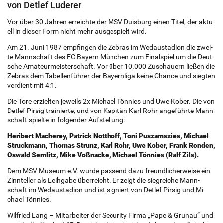
von Det­lef Lu­de­rer
Vor über 30 Jah­ren er­reich­te der MSV Duis­burg einen Titel, der ak­tu­
ell in die­ser Form nicht mehr aus­ge­spielt wird.
Am 21. Juni 1987 emp­fin­gen die Ze­bras im Wed­austa­di­on die zwei­
te Mann­schaft des FC Bay­ern Mün­chen zum Final­spiel um die Deut­
sche Ama­teur­meis­ter­schaft. Vor über 10.000 Zuschau­ern lie­ßen die
Ze­bras dem Ta­bel­len­füh­rer der Bay­ern­li­ga keine Chan­ce und sieg­ten
ver­dient mit 4:1.
Die Tore er­ziel­ten je­weils 2x Mi­cha­el Tön­nies und Uwe Kober. Die von
Det­lef Pir­sig trai­nier­te, und von Ka­pi­tän Karl Rohr an­ge­führ­te Mann­
schaft spiel­te in fol­gen­der Auf­stel­lung:
He­ri­bert Ma­che­rey, Pa­trick Nott­hoff, Toni Pusz­ams­zi­es, Mi­cha­el
Struck­mann, Tho­mas Strunz, Karl Rohr, Uwe Kober, Frank Ron­den,
Os­wald Sem­litz, Mike Voß­nacke, Mi­cha­el Tön­nies (Ralf Zils).
Dem MSV Mu­se­um e.V. wurde pas­send dazu freund­li­cher­wei­se ein
Zinn­tel­ler als Leih­ga­be über­reicht. Er zeigt die sieg­rei­che Mann­
schaft im Wed­austa­di­on und ist si­gniert von Det­lef Pir­sig und Mi­
cha­el Tön­nies.
Wil­fried Lang – Mit­ar­bei­ter der Se­cu­ri­ty Firma „Pape & Gru­n­au“ und