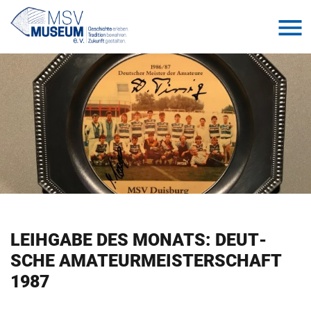
LEIH­GA­BE DES MO­NATS: DEUT­
SCHE AMA­TEUR­MEIS­TER­SCHAFT
1987