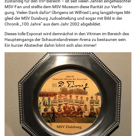
zu­stän­dig für den VIP-Be­reich – ist seit vie­len Jah­ren ein­ge­fleisch­ter
MSV-Fan und stell­te dem MSV-Mu­se­um diese Ra­ri­tät zur Ver­fü­
gung. Vie­len Dank dafür! Üb­ri­gens ist Wil­fried Lang lang­jäh­ri­ges Mit­
glied der MSV Duis­burg Ju­do­ab­tei­lung und sogar mit Bild in der
Chro­nik „100 Jahre“ aus dem Jahr 2002 ab­ge­bil­det.
Die­ses tolle Ex­po­nat wird dem­nächst in den Vi­tri­nen im Be­reich des
Haup­tein­gangs der Schau­ins­land­rei­sen-Arena zu be­stau­nen sein.
Ein kur­z­er Ab­ste­cher dahin lohnt sich also immer!