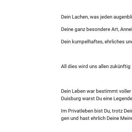
Dein La­chen, was jeden au­gen­bli
Deine ganz be­son­de­re Art, An­n­e
Dein kum­pel­haf­tes, ehr­li­ches u
All dies wird uns allen zu­künf­tig 
Dein Leben war be­stimmt vol­ler H
Duis­burg warst Du eine Le­gen­de 
Im Pri­vat­le­ben bist Du, trotz De
gen und hast ehr­lich Deine Mei­nu