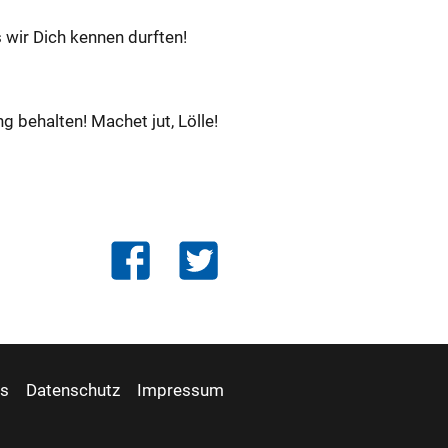
s wir Dich ken­nen durf­ten!
ng be­hal­ten! Ma­chet jut, Lölle!
is
Datenschutz
Impressum