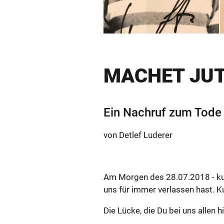
MA­CHET JUT
Ein Nach­ruf zum Tode 
von Det­lef Lu­de­rer
Am Mor­gen des 28.07.2018 - kurz 
uns für immer ver­las­sen hast. Ku
Die Lücke, die Du bei uns allen hin­