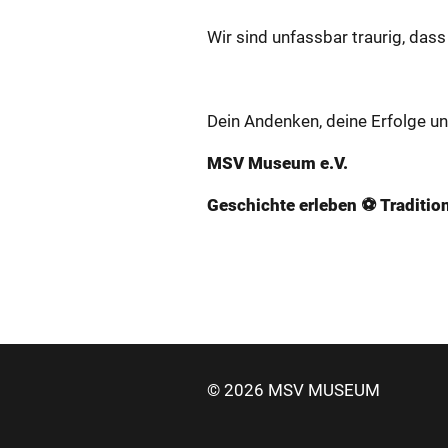
Wir sind un­fass­bar trau­rig, das
Dein An­den­ken, deine Er­fol­ge un
MSV Mu­­­­­­­­­­­­­­­­­­­­­­­se­um e.V.
Ge­­­­­­­­­­­­­­­­­­­­­­­schich­te er­le­­­­­­­­­­­­­­­­­­­­­­­ben ⚽ Tra­­­­­­­­­­­­­­­­­­­­­­­di­ti­
© 2026 MSV MUSEUM