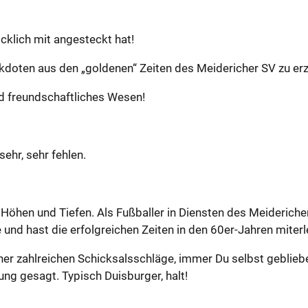
ck­lich mit an­ge­steckt hat!
k­do­ten aus den „gol­de­nen“ Zei­ten des Mei­de­ri­cher SV zu er­z
nd freund­schaft­li­ches Wesen!
sehr, sehr feh­len.
öhen und Tie­fen. Als Fuß­bal­ler in Diens­ten des Mei­de­ri­che
und hast die er­folg­rei­chen Zei­ten in den 60er-Jah­ren mit­er­
i­ner zahl­rei­chen Schick­sals­schlä­ge, immer Du selbst ge­blie­b
ng ge­sagt. Ty­pisch Duis­bur­ger, halt!