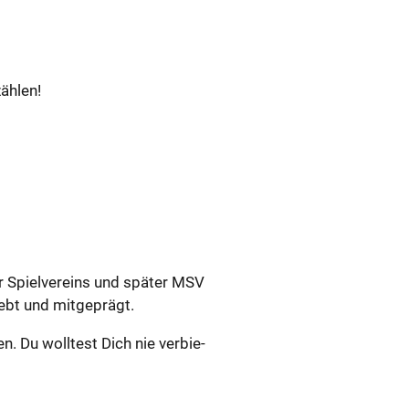
äh­len!
r Spiel­ver­eins und spä­ter MSV
lebt und mit­ge­prägt.
en. Du woll­test Dich nie ver­bie­