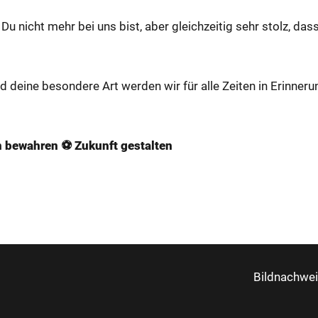
s Du nicht mehr bei uns bist, aber gleich­zei­tig sehr stolz, das
d deine be­son­de­re Art wer­den wir für alle Zei­ten in Erin­ne­ru
on be­­­­­­­­­­­­­­­­­­­­­­­wah­ren ⚽ Zu­­­­­­­­­­­­­­­­­­­­­­­kunft ge­­­­­­­­­­­­­­­­­­­­­­­stal­ten
Bildnachwe