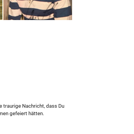
trau­ri­ge Nach­richt, dass Du
n ge­fei­ert hät­ten.