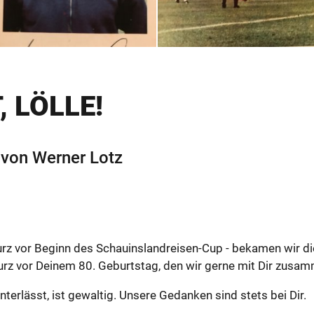
, LÖLLE!
von Wer­ner Lotz
vor Be­ginn des Schau­ins­land­rei­sen-Cup - be­ka­men wir die 
rz vor Dei­nem 80. Ge­burts­tag, den wir gerne mit Dir zu­sam­me
ter­lässt, ist ge­wal­tig. Un­se­re Ge­dan­ken sind stets bei Dir.