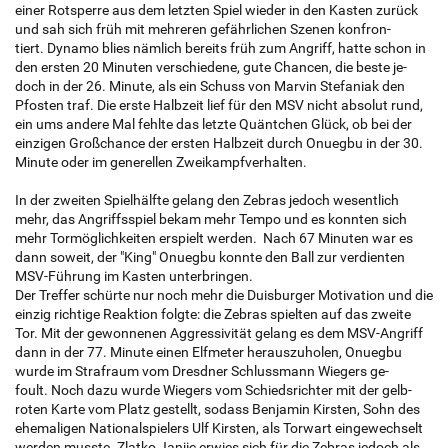
einer Rotsper­re aus dem letz­ten Spiel wie­der in den Kas­ten zu­rück
und sah sich früh mit meh­re­ren ge­fähr­li­chen Sze­nen kon­fron­
tiert. Dy­na­mo blies näm­lich be­reits früh zum An­griff, hatte schon in
den ers­ten 20 Mi­nu­ten ver­schie­de­ne, gute Chan­cen, die beste je­
doch in der 26. Mi­nu­te, als ein Schuss von Mar­vin Ste­fa­ni­ak den
Pfos­ten traf. Die erste Halb­zeit lief für den MSV nicht ab­so­lut rund,
ein ums an­de­re Mal fehl­te das letz­te Quänt­chen Glück, ob bei der
ein­zi­gen Groß­chan­ce der ers­ten Halb­zeit durch Onueg­bu in der 30.
Mi­nu­te oder im ge­ne­rel­len Zwei­kampf­ver­hal­ten.
In der zwei­ten Spiel­hälf­te ge­lang den Ze­bras je­doch we­sent­lich
mehr, das An­griffss­piel bekam mehr Tempo und es konn­ten sich
mehr Tor­mög­lich­kei­ten er­spielt wer­den. Nach 67 Mi­nu­ten war es
dann so­weit, der "King" Onueg­bu konn­te den Ball zur ver­dien­ten
MSV-Füh­rung im Kas­ten un­ter­brin­gen.
Der Tref­fer schür­te nur noch mehr die Duis­bur­ger Mo­ti­va­ti­on und die
ein­zig rich­ti­ge Re­ak­ti­on folg­te: die Ze­bras spiel­ten auf das zwei­te
Tor. Mit der ge­won­ne­nen Ag­gres­si­vi­tät ge­lang es dem MSV-An­griff
dann in der 77. Mi­nu­te einen Elf­me­ter her­aus­zu­ho­len, Onueg­bu
wurde im Straf­raum vom Dresd­ner Schluss­mann Wie­gers ge­
foult. Noch dazu wurde Wie­gers vom Schieds­rich­ter mit der gelb-
roten Karte vom Platz ge­stellt, so­dass Ben­ja­min Kirs­ten, Sohn des
ehe­ma­li­gen Na­tio­nal­spie­lers Ulf Kirs­ten, als Tor­wart ein­ge­wech­selt
wer­den muss­te. Zlat­ko Janjic er­wies sich für die Ze­bras je­doch als