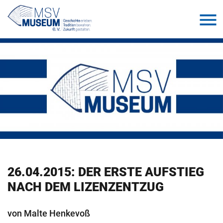
26.04.2015: DER ERSTE AUF­STIEG
NACH DEM LI­ZEN­Z­ENT­ZUG
von Malte Hen­ke­voß