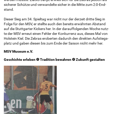
si­che­rer Schüt­ze und ver­wan­del­te si­cher in die Mitte zum 2:0-End­
stand.
Die­ser Sieg am 34. Spiel­tag war nicht nur der der­zeit drit­te Sieg in
Folge für den MSV, er stell­te auch den be­reits er­wähn­ten Ab­stand
auf die Stutt­gar­ter Kickers her. In der dar­auf­fol­gen­den Woche nutz­
te der MSV er­neut einen Feh­ler der Kon­kur­renz aus, die­ses Mal von
Hol­stein Kiel. Die Ze­bras er­ober­ten da­durch den di­rek­ten Auf­stiegs­
platz und gaben die­sen bis zum Ende der Sai­son nicht mehr her.
MSV Mu­­­­­­­­­­­­­­­­­­­­­­­­­­­­­­­­­­se­um e.V.
Ge­­­­­­­­­­­­­­­­­­­­­­­­­­­­­­­­­­schich­te er­le­­­­­­­­­­­­­­­­­­­­­­­­­­­­­­­­­­ben ⚽ Tra­­­­­­­­­­­­­­­­­­­­­­­­­­­­­­­­­­di­ti­on be­­­­­­­­­­­­­­­­­­­­­­­­­­­­­­­­­­wah­ren ⚽ Zu­­­­­­­­­­­­­­­­­­­­­­­­­­­­­­­­­­kunft ge­­­­­­­­­­­­­­­­­­­­­­­­­­­­­­­­­­stal­ten