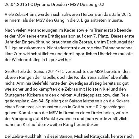
26.04.2015 FC Dy­na­mo Dres­den - MSV Duis­burg 0:2
Viele Zebra-Fans wer­den sich schwe­ren Her­zens an das Jahr 2013
er­in­nern, als der MSV den Gang in die 3. Liga an­tre­ten muss­te.
Nach vie­len Ver­än­de­run­gen im Kader sowie im Trai­ner­stab be­en­de­
te der MSV seine erste Dritt­li­gasai­son auf dem 7. Platz. Die­ses erste
Jahr der Ein­ge­wöh­nung brauch­ten die Ze­bras, um im Dschun­gel der
3. Liga an­zu­kom­men. Nichts­de­sto­trotz wurde eine Tat­sa­che schnell
klar: Zum wirt­schaft­li­chen und damit sport­li­chen Über­le­ben muss­te
der Wie­der­auf­stieg in Liga zwei her.
Große Teile der Sai­son 2014/15 ver­brach­te der MSV be­reits in den
obe­ren Rän­gen der Ta­bel­le, doch die Kon­kur­renz schlief eben­falls
nicht. Ar­mi­nia Bie­le­feld hatte den Zweit­li­gaauf­stieg be­reits so gut
wie si­cher und so kämpf­ten die Ze­bras mit Hol­stein Kiel und den
Stutt­gar­ter Kickers um den di­rek­ten Auf­stiegs­platz bzw. den Re­le­
ga­ti­ons­platz. Am 34. Spiel­tag der Sai­son leis­te­ten sich die Kickers
einen Schnit­zer, sie muss­ten sich in Cott­bus mit 0:2 ge­schla­gen
geben. Könn­te nun der MSV in Dres­den einen Drei­er holen, würde
der Vor­sprung auf 4 Punk­te wach­sen und man würde zu­sätz­lich
näher an Kiel auf dem zwei­ten Rang her­an­rücken.
Der Zebra-Rück­halt in die­ser Sai­son, Mi­cha­el Ra­ta­jcz­ak, kehr­te nach