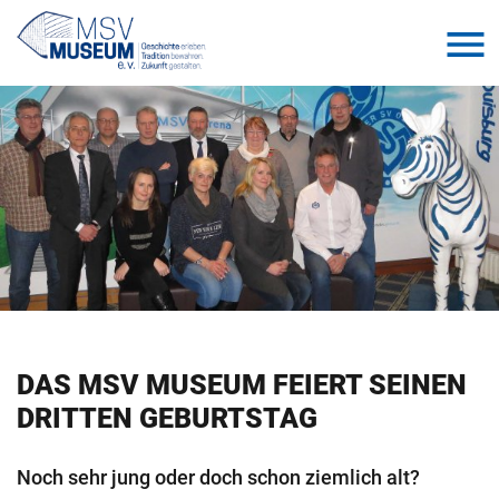
DAS MSV MU­SE­UM FEI­ERT SEI­NEN
DRIT­TEN GE­BURTS­TAG
Noch sehr jung oder doch schon ziem­lich alt?