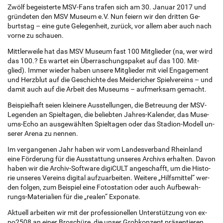
Zwölf be­geis­ter­te MSV-Fans tra­fen sich am 30. Ja­nu­ar 2017 und
grün­de­ten den MSV Mu­se­um e.V. Nun fei­ern wir den drit­ten Ge­
burts­tag – eine gute Ge­le­gen­heit, zu­rück, vor allem aber auch nach
vorne zu schau­en.
Mitt­ler­wei­le hat das MSV Mu­se­um fast 100 Mit­glie­der (na, wer wird
das 100.? Es war­tet ein Über­ra­schungs­pa­ket auf das 100. Mit­
glied). Immer wie­der haben un­se­re Mit­glie­der mit viel En­ga­ge­ment
und Herz­blut auf die Ge­schich­te des Mei­de­ri­cher Spiel­ver­eins – und
damit auch auf die Ar­beit des Mu­se­ums – auf­merk­sam ge­macht.
Bei­spiel­haft seien klei­ne­re Aus­s­tel­lun­gen, die Be­treu­ung der MSV-
Le­gen­den an Spiel­ta­gen, die be­lieb­ten Jah­res-Ka­len­der, das Mu­se­
ums-Echo an aus­ge­wähl­ten Spiel­ta­gen oder das Sta­di­on-Mo­dell un­
se­rer Arena zu nen­nen.
Im ver­gan­ge­nen Jahr haben wir vom Lan­des­ver­band Rhein­land
eine För­de­rung für die Aus­stat­tung un­se­res Archivs er­hal­ten. Davon
haben wir die Archiv-Soft­wa­re di­giCULT an­ge­schafft, um die His­to­
rie un­se­res Ver­eins di­gi­tal auf­zu­ar­bei­ten. Wei­te­re „Hilfs­mit­tel“ wer­
den fol­gen, zum Bei­spiel eine Fo­to­sta­ti­on oder auch Auf­be­wah­
rungs-Ma­te­ria­li­en für die „rea­len“ Ex­po­na­te.
Ak­tu­ell ar­bei­ten wir mit der pro­fes­sio­nel­len Un­ter­stüt­zung von ex­
po2508 an einer Bro­schü­re, die unser Grob­kon­zept prä­sen­tie­ren