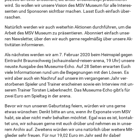
wird. So wol­len wir un­se­re Vi­si­on des MSV Mu­se­um für alle In­ter­es­
sen­ten und Spon­so­ren sicht­bar ma­chen. Lasst Euch ein­fach über­
ra­schen.
Na­tür­lich wer­den wir auch wei­ter­hin Ak­tio­nen durch­füh­ren, um die
Ar­beit des MSV Mu­se­um zu prä­sen­tie­ren. Abon­niert ein­fach un­se­
ren Newslet­ter, über den wir euch gerne re­gel­mä­ßig über un­se­re Ak­
ti­vi­tä­ten in­for­mie­ren.
Als nächs­tes wer­den wir am 7. Fe­bru­ar 2020 beim Heim­spiel gegen
Ein­tracht Braun­schweig (schau­ins­land-rei­sen-arena, 19 Uhr) un­se­re
neus­te Aus­ga­be des Mu­se­ums-Echo. Auf 28 Sei­ten er­war­ten Euch
viele In­for­ma­tio­nen rund um die Be­geg­nun­gen mit den Löwen. Es
wird aber auch ein Nach­ruf auf un­se­re im ver­gan­ge­nen Jahr ver­
stor­be­nen Spie­ler und Trai­ner er­schei­nen sowie ein In­ter­view mit un­
se­rem Trai­ner Tors­ten Lie­ber­knecht. Das Mu­se­ums-Echo gib­t’s für
zwei Euro am Spiel­tag in der arena.
Bevor wir nun un­se­ren Ge­burts­tag fei­ern, wür­den wir uns gerne
etwas wün­schen: Denkt bitte an uns, wenn ihr Ex­po­na­te vom MSV
habt, sie aber nicht mehr be­hal­ten möch­tet. Egal was es ist, kon­tak­
tet uns, wir schau­en gerne mit euch drü­ber und neh­men es in un­se­
rem Archiv auf. Zwei­tens wür­den wir uns na­tür­lich über wei­te­re Mit­
glie­der sehr freu­en. Für nur 19,02 Euro im Jahr seid ihr dabei!