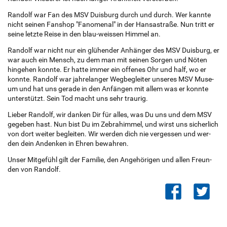
Ran­dolf war Fan des MSV Duis­burg durch und durch. Wer kann­te
nicht sei­nen Fan­shop "Fa­no­me­nal" in der Han­sa­stra­ße. Nun tritt er
seine letz­te Reise in den blau-weis­sen Him­mel an.
Ran­dolf war nicht nur ein glü­hen­der An­hän­ger des MSV Duis­burg, er
war auch ein Mensch, zu dem man mit sei­nen Sor­gen und Nöten
hin­ge­hen konn­te. Er hatte immer ein of­fe­nes Ohr und half, wo er
konn­te. Ran­dolf war jah­re­lan­ger Weg­be­glei­ter un­se­res MSV Mu­se­
um und hat uns ge­ra­de in den An­fän­gen mit allem was er konn­te
un­ter­stützt. Sein Tod macht uns sehr trau­rig.
Lie­ber Ran­dolf, wir dan­ken Dir für alles, was Du uns und dem MSV
ge­ge­ben hast. Nun bist Du im Ze­bra­him­mel, und wirst uns si­cher­lich
von dort wei­ter be­glei­ten. Wir wer­den dich nie ver­ges­sen und wer­
den dein An­den­ken in Ehren be­wah­ren.
Unser Mit­ge­fühl gilt der Fa­mi­lie, den An­ge­hö­ri­gen und allen Freun­
den von Ran­dolf.