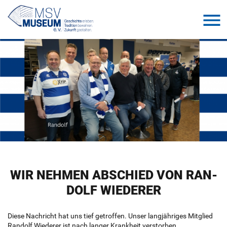
WIR NEH­MEN AB­SCHIED VON RAN­
DOLF WIE­DE­RER
Diese Nach­richt hat uns tief ge­trof­fen. Unser lang­jäh­ri­ges Mit­glied
Ran­dolf Wie­de­rer ist nach lan­ger Krank­heit ver­stor­ben.